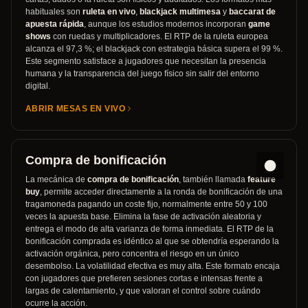
habituales son
ruleta en vivo
,
blackjack multimesa
y
baccarat de
apuesta rápida
, aunque los estudios modernos incorporan
game
shows
con ruedas y multiplicadores. El RTP de la ruleta europea
alcanza el 97,3 %; el blackjack con estrategia básica supera el 99 %.
Este segmento satisface a jugadores que necesitan la presencia
humana y la transparencia del juego físico sin salir del entorno
digital.
ABRIR MESAS EN VIVO
Compra de bonificación
La mecánica de
compra de bonificación
, también llamada
feature
buy
, permite acceder directamente a la ronda de bonificación de una
tragamoneda pagando un coste fijo, normalmente entre 50 y 100
veces la apuesta base. Elimina la fase de activación aleatoria y
entrega el modo de alta varianza de forma inmediata. El RTP de la
bonificación comprada es idéntico al que se obtendría esperando la
activación orgánica, pero concentra el riesgo en un único
desembolso. La volatilidad efectiva es muy alta. Este formato encaja
con jugadores que prefieren sesiones cortas e intensas frente a
largas de calentamiento, y que valoran el control sobre cuándo
ocurre la acción.