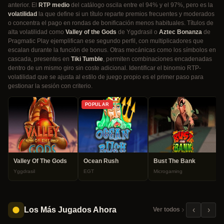
anterior. El
RTP medio
del catálogo oscila entre el 94% y el 97%, pero es la
volatilidad
la que define si un título reparte premios frecuentes y moderados
o concentra el pago en rondas de bonificación menos habituales. Títulos de
alta volatilidad como
Valley of the Gods
de Yggdrasil o
Aztec Bonanza
de
Pragmatic Play ejemplifican ese segundo perfil, con multiplicadores que
escalan durante la función de bonus. Otras mecánicas como los símbolos en
cascada, presentes en
Tiki Tumble
, permiten combinaciones encadenadas
dentro de un mismo giro sin coste adicional. Identificar el binomio RTP-
volatilidad que se ajusta al estilo de juego propio es el primer paso para
gestionar la sesión con criterio.
POPULAR
Valley Of The Gods
Ocean Rush
Bust The Bank
Yggdrasil
EGT
Microgaming
Los Más Jugados Ahora
‹
›
Ver todos