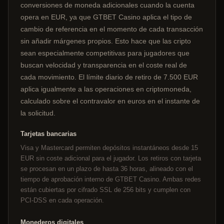
conversiones de moneda adicionales cuando la cuenta
opera en EUR, ya que GTBET Casino aplica el tipo de
cambio de referencia en el momento de cada transacción
sin añadir márgenes propios. Esto hace que las cripto
sean especialmente competitivas para jugadores que
buscan velocidad y transparencia en el coste real de
cada movimiento. El límite diario de retiro de 7.500 EUR
aplica igualmente a las operaciones en criptomoneda,
calculado sobre el contravalor en euros en el instante de
la solicitud.
Tarjetas bancarias
Visa y Mastercard permiten depósitos instantáneos desde 15
EUR sin coste adicional para el jugador. Los retiros con tarjeta
se procesan en un plazo de hasta 36 horas, alineado con el
tiempo de aprobación interno de GTBET Casino. Ambas redes
están cubiertas por cifrado SSL de 256 bits y cumplen con
PCI-DSS en cada operación.
Monederos digitales