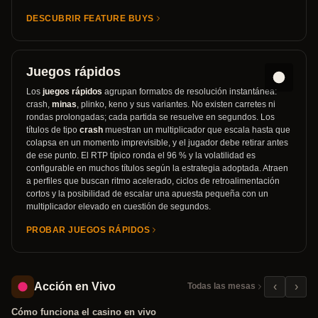
DESCUBRIR FEATURE BUYS
Juegos rápidos
Los
juegos rápidos
agrupan formatos de resolución instantánea:
crash,
minas
, plinko, keno y sus variantes. No existen carretes ni
rondas prolongadas; cada partida se resuelve en segundos. Los
títulos de tipo
crash
muestran un multiplicador que escala hasta que
colapsa en un momento imprevisible, y el jugador debe retirar antes
de ese punto. El RTP típico ronda el 96 % y la volatilidad es
configurable en muchos títulos según la estrategia adoptada. Atraen
a perfiles que buscan ritmo acelerado, ciclos de retroalimentación
cortos y la posibilidad de escalar una apuesta pequeña con un
multiplicador elevado en cuestión de segundos.
PROBAR JUEGOS RÁPIDOS
Acción en Vivo
‹
›
Todas las mesas
Cómo funciona el casino en vivo