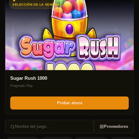
SELECCIÓN DE LA SEMANA
Sugar Rush 1000
Pragmatic Play
Probar ahora
Nombre del juego...
Proveedores