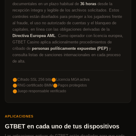
documentales en un plazo habitual de
36 horas
desde la
recepción íntegra y legible de los archivos solicitados. Estos
controles están diseñados para proteger a los jugadores frente
al fraude, el uso no autorizado de cuentas y el blanqueo de
capitales, en línea con las obligaciones derivadas de la
Directiva Europea AML
. Como operador con licencia europea,
GTBET Casino aplica adicionalmente procedimientos de
cribado de
personas políticamente expuestas (PEP)
y
consulta listas de sanciones internacionales en cada proceso
de alta.
Cifrado SSL 256 bits
Licencia MGA activa
RNG certificado BMM
Pagos protegidos
Juego responsable verificado
APLICACIONES
GTBET en cada uno de tus dispositivos
Las aplicaciones nativas de GTBET están diseñadas para que cada