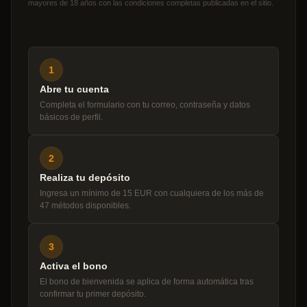
mayores de 18 años con las condiciones completas publicadas en el sitio.
1
Abre tu cuenta
Completa el formulario con tu correo, contraseña y datos
básicos de perfil.
2
Realiza tu depósito
Ingresa un mínimo de 15 EUR con cualquiera de los más de
47 métodos disponibles.
3
Activa el bono
El bono de bienvenida se aplica de forma automática tras
confirmar tu primer depósito.