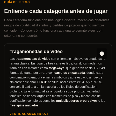
GUÍA DE JUEGO
Entiende cada categoría antes de jugar
Cada categoría funciona con una lógica distinta: mecánicas diferentes,
rangos de volatilidad distintos y perfiles de jugador que no siempre
coinciden. Conocer cómo funciona cada una te permite elegir con
criterio, no con suerte.
Tragamonedas de video
Las
tragamonedas de video
son el formato más evolucionado de la
ranura clásica. En lugar de tres carretes fijos, los títulos modernos
trabajan con motores como
Megaways
, que generan hasta 117.649
formas de ganar por giro, o con
carretes en cascada
, donde cada
combinación ganadora elimina símbolos y abre espacio a nuevos
sin coste adicional. El
RTP
habitual oscila entre el 94 % y el 97 %,
con volatilidad alta en la mayoría de los títulos de bonificación
profunda. Este formato atrae a jugadores que priorizan variedad
temática, sesiones largas con momentos de pico y mecánicas de
bonificación complejas como los
multiplicadores progresivos
o los
free spins anidados
.
VER TRAGAMONEDAS