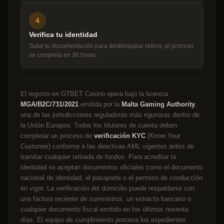
4
Verifica tu identidad
Sube tu documentación para desbloquear retiros; el proceso
se completa en 36 horas.
El registro en GTBET Casino opera bajo la licencia
MGA/B2C/731/2021
emitida por la
Malta Gaming Authority
,
una de las jurisdicciones reguladoras más rigurosas dentro de
la Unión Europea. Todos los titulares de cuenta deben
completar un proceso de
verificación KYC
(Know Your
Customer) conforme a las directivas AML vigentes antes de
tramitar cualquier retirada de fondos. Para acreditar la
identidad se aceptan documentos oficiales como el documento
nacional de identidad, el pasaporte o el permiso de conducción
en vigor. La verificación del domicilio puede respaldarse con
una factura reciente de suministros, un extracto bancario o
cualquier documento fiscal emitido en los últimos noventa
días. El equipo de cumplimiento procesa los expedientes